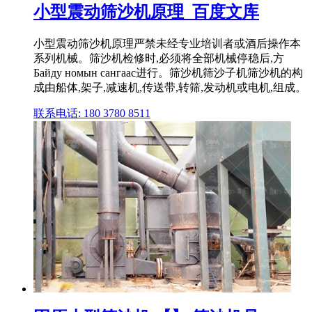
小型震动筛沙机原理_百度文库
小型震动筛沙机原理严禁未经专业培训者或酒后操作本
系列机械。筛沙机检修时,必须将全部机械停稳后,方
Байду номын сангаас进行。筛沙机筛沙子机筛沙机的构
成由船体,架子,减速机,传送带,转筛,发动机或电机,组成。
联系电话: 180 3780 8511