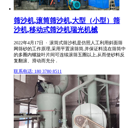
筛沙机,滚筒筛沙机,大型（小型）筛
沙机,移动式筛沙机瑞光机械
2022年4月17日 · 滚筒式筛沙机是仿照人工利用斜面筛
网筛砂的工作原理,采用平置滚筛筒,并保证料流在筛筒中
的多圈内螺旋叶片间可连续滚筛五圈以上,从而使砂料反
复翻滚、滑动而充分 .
联系电话: 180 3780 8511