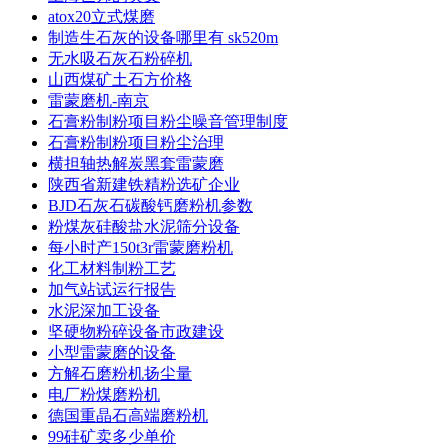
atox20立式煤磨
制造生石灰的设备哪里有 sk520m
无水吸石灰石粉碎机
山西煤矿土石方价格
雷蒙磨机-南京
石膏粉制粉项目粉尘噪音管理制度
石膏粉制粉项目粉尘治理
横担轴热解炭黑套雷蒙磨
陕西省新建铁精粉选矿企业
BJD石灰石碳酸钙磨粉机参数
粉煤灰硅酸盐水泥筛分设备
每小时产150t3r雷蒙磨粉机
化工材料制粉工艺
加气站试运行报告
水泥深加工设备
坚硬物粉碎设备市政建设
小型雷蒙磨的设备
方解石磨粉机扬尘量
电厂粉煤磨粉机
德国重晶石高端磨粉机
99硅矿卖多少单价