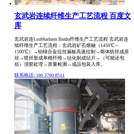
玄武岩连续纤维生产工艺流程 百度文
库
玄武岩连Leabharlann Baidu纤维生产工艺流程 玄武岩连
续纤维生产工艺流程：玄武岩矿石熔融（1450℃～
1500℃）→铂铑合金拉丝漏板高速拉制→熔体纺丝成原
丝→喷丝形成单根纤维→毡化制成毡片→（可能还包
括）浸胶处理→质量检测→成品包装入库。
联系电话: 180 3780 8511