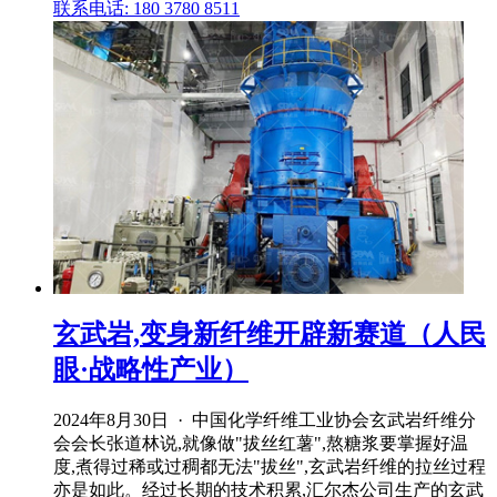
联系电话: 180 3780 8511
玄武岩,变身新纤维开辟新赛道（人民
眼·战略性产业）
2024年8月30日 · 中国化学纤维工业协会玄武岩纤维分
会会长张道林说,就像做"拔丝红薯",熬糖浆要掌握好温
度,煮得过稀或过稠都无法"拔丝",玄武岩纤维的拉丝过程
亦是如此。经过长期的技术积累,汇尔杰公司生产的玄武