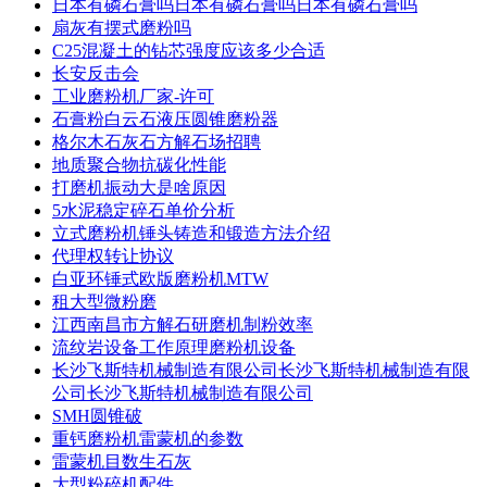
日本有磷石膏吗日本有磷石膏吗日本有磷石膏吗
扇灰有摆式磨粉吗
C25混凝土的钻芯强度应该多少合适
长安反击会
工业磨粉机厂家-许可
石膏粉白云石液压圆锥磨粉器
格尔木石灰石方解石场招聘
地质聚合物抗碳化性能
打磨机振动大是啥原因
5水泥稳定碎石单价分析
立式磨粉机锤头铸造和锻造方法介绍
代理权转让协议
白亚环锤式欧版磨粉机MTW
租大型微粉磨
江西南昌市方解石研磨机制粉效率
流纹岩设备工作原理磨粉机设备
长沙飞斯特机械制造有限公司长沙飞斯特机械制造有限
公司长沙飞斯特机械制造有限公司
SMH圆锥破
重钙磨粉机雷蒙机的参数
雷蒙机目数生石灰
大型粉碎机配件