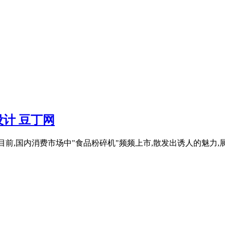
计 豆丁网
摘要目前,国内消费市场中"食品粉碎机"频频上市,散发出诱人的魅力,