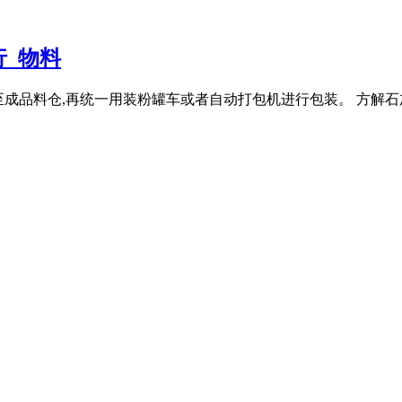
行_物料
送至成品料仓,再统一用装粉罐车或者自动打包机进行包装。 方解石加