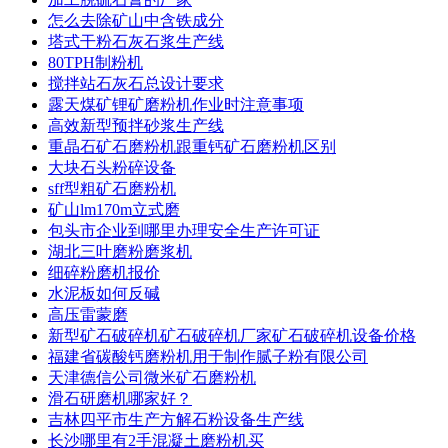
怎么去除矿山中含铁成分
塔式干粉石灰石浆生产线
80TPH制粉机
搅拌站石灰石总设计要求
露天煤矿锂矿磨粉机作业时注意事项
高效新型预拌砂浆生产线
重晶石矿石磨粉机跟重钙矿石磨粉机区别
大块石头粉碎设备
sff型粗矿石磨粉机
矿山lm170m立式磨
包头市企业到哪里办理安全生产许可证
湖北三叶磨粉磨浆机
细碎粉磨机报价
水泥板如何反碱
高压雷蒙磨
新型矿石破碎机矿石破碎机厂家矿石破碎机设备价格
福建省碳酸钙磨粉机用于制作腻子粉有限公司
天津德信公司微米矿石磨粉机
滑石研磨机哪家好？
吉林四平市生产方解石粉设备生产线
长沙哪里有2手混凝土磨粉机买